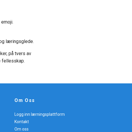
 emoji.
og læringsglede.
er, på tvers av
e fellesskap.
Om Oss
m
Logg inn lærningsplattform
Kontakt
Om oss