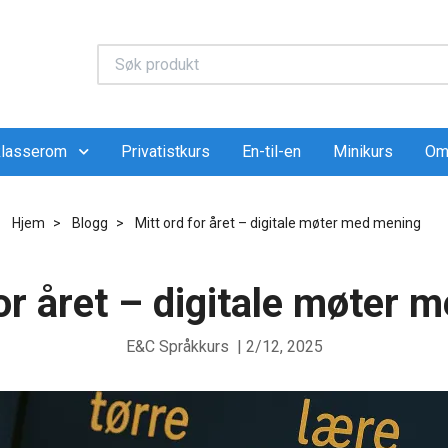
 klasserom
Privatistkurs
En-til-en
Minikurs
Om
Hjem
Blogg
Mitt ord for året – digitale møter med mening
for året – digitale møter 
E&C Språkkurs
|
2/12, 2025