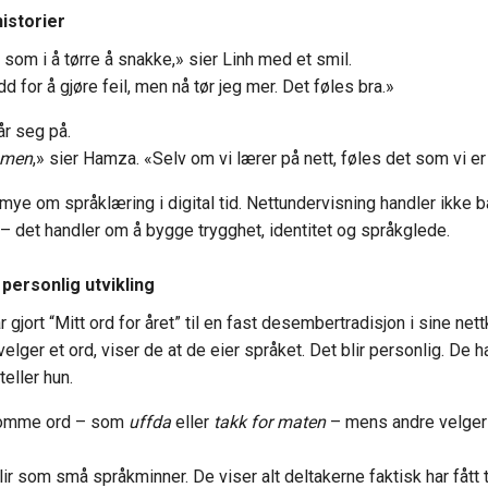
istorier
som i å tørre å snakke,» sier Linh med et smil.
d for å gjøre feil, men nå tør jeg mer. Det føles bra.»
år seg på.
men
,» sier Hamza. «Selv om vi lærer på nett, føles det som vi 
mye om språklæring i digital tid. Nettundervisning handler ikke 
– det handler om å bygge trygghet, identitet og språkglede.
personlig utvikling
 gjort “Mitt ord for året” til en fast desembertradisjon i sine nett
elger et ord, viser de at de eier språket. Det blir personlig. De h
teller hun.
somme ord – som
uffda
eller
takk for maten
– mens andre velger 
r som små språkminner. De viser alt deltakerne faktisk har fått ti