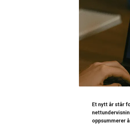
Et nytt år står 
nettundervisnin
oppsummerer åre