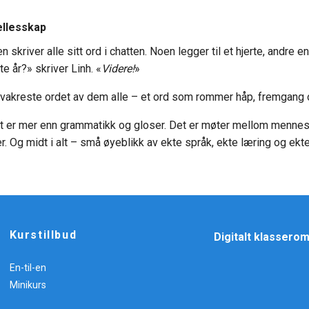
fellesskap
 skriver alle sitt ord i chatten. Noen legger til et hjerte, andre en
te år?» skriver Linh. «
Videre!
»
 vakreste ordet av dem alle – et ord som rommer håp, fremgang 
t er mer enn grammatikk og gloser. Det er møter mellom mennesk
r. Og midt i alt – små øyeblikk av ekte språk, ekte læring og ekt
Kurstillbud
Digitalt klassero
En-til-en
Minikurs