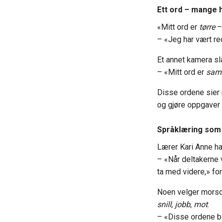
Ett ord – mange h
«Mitt ord er
tørre
– 
– «Jeg har vært red
Et annet kamera sl
– «Mitt ord er
sam
Disse ordene sier 
og gjøre oppgaver 
Språklæring som 
Lærer Kari Anne har
– «Når deltakerne v
ta med videre,» for
Noen velger mor
snill
,
jobb
,
mot
.
– «Disse ordene bli