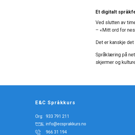
Et digitalt språk
Ved slutten av timen
– «Mitt ord for nes
Det er kanskje det
Språklæring på net
skjermer og kulture
E&C Språkkurs
Org:
933 791 211
info@ecsprakkurs.no
966 31 194