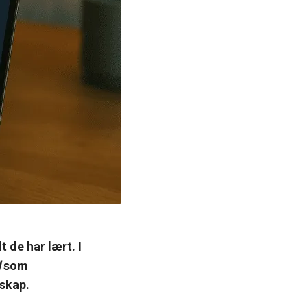
t de har lært. I
d
som
sskap.