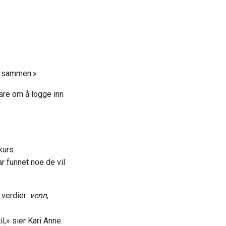
er sammen.»
bare om å logge inn
kurs.
ar funnet noe de vil
verdier:
venn
,
l,» sier Kari Anne.