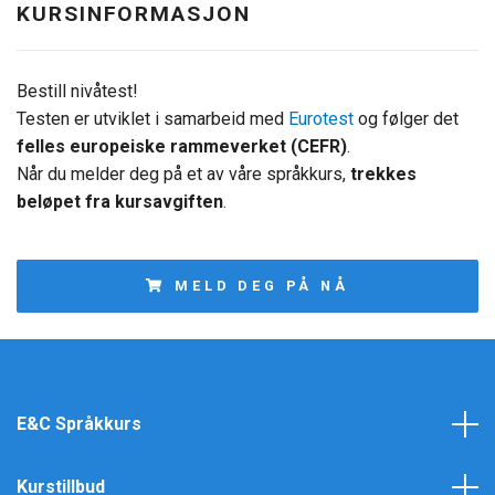
KURSINFORMASJON
Bestill nivåtest!
Testen er utviklet i samarbeid med
Eurotest
og følger det
felles europeiske rammeverket (CEFR)
.
Når du melder deg på et av våre språkkurs,
trekkes
beløpet fra kursavgiften
.
MELD DEG PÅ NÅ
E&C Språkkurs
Kurstillbud