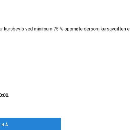
ar kursbevis ved minimum 75 % oppmøte dersom kursavgiften er be
0:00.
 NÅ