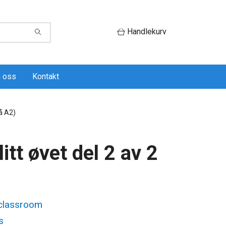
Handlekurv
 oss
Kontakt
vå A2)
itt øvet del 2 av 2
 classroom
s