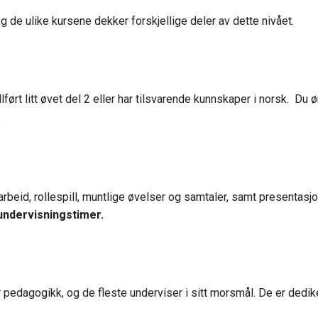
og de ulike kursene dekker forskjellige deler av dette nivået.
lført litt øvet del 2 eller har tilsvarende kunnskaper i norsk. Du
.
arbeid, rollespill, muntlige øvelser og samtaler, samt presentas
 undervisningstimer.
r pedagogikk, og de fleste underviser i sitt morsmål. De er dedik