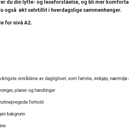
rer du din lytte- og leseforståelse, og bli mer komfor
du også økt selvtillit i hverdagslige sammenhenger.
ie for nivå A2.
 viktigste områdene av dagliglivet, som familie, innkjøp, nærmiljø
eninger, planer og handlinger
 rutinepregede forhold
gen bakgrunn
mne