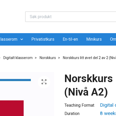
 klasserom
Privatistkurs
En-til-en
Minikurs
Om
Digitalt klasserom
Norskkurs
Norskkurs litt øvet del 2 av 2 (Ni
Norskkurs l
(Nivå A2)
Digital
Teaching Format
8 week
Duration