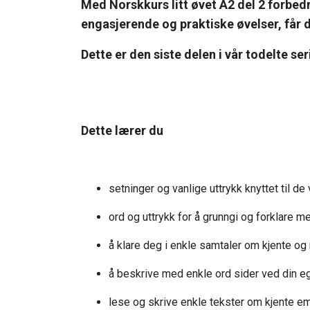
Med Norskkurs litt øvet A2 del 2 forbed
engasjerende og praktiske øvelser, får 
Dette er den siste delen i vår todelte ser
Dette lærer du
setninger og vanlige uttrykk knyttet til de
ord og uttrykk for å grunngi og forklare m
å klare deg i enkle samtaler om kjente og
å beskrive med enkle ord sider ved din e
lese og skrive enkle tekster om kjente e