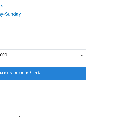
rs
ay-Sunday
-
1000
MELD DEG PÅ NÅ