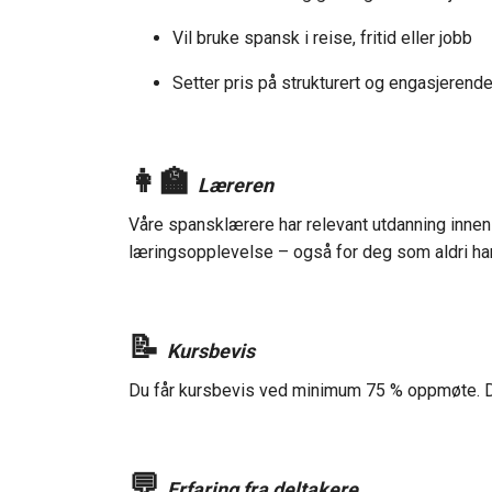
Vil bruke spansk i reise, fritid eller jobb
Setter pris på strukturert og engasjerend
👩‍🏫
Læreren
Våre spansklærere har relevant utdanning innen 
læringsopplevelse – også for deg som aldri har 
📝
Kursbevis
Du får kursbevis ved minimum 75 % oppmøte. D
💬
Erfaring fra deltakere