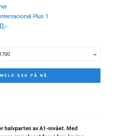
mer
Internacional Plus 1
0,-
 1700
MELD DEG PÅ NÅ
er halvparten av A1-nivået. Med