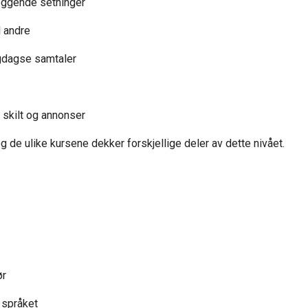
leggende setninger
l andre
igdagse samtaler
 skilt og annonser
og de ulike kursene dekker forskjellige deler av dette nivået.
ør
 språket