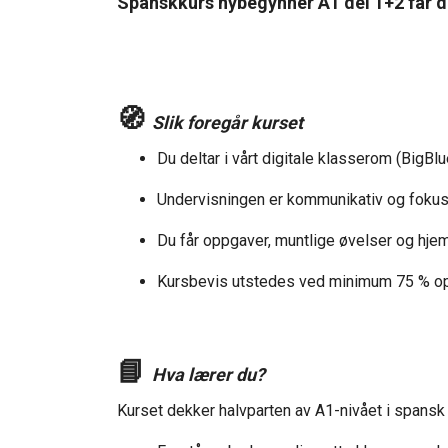
Spanskkurs nybegynner A1 del 1+2 får du 
🧭
Slik foregår kurset
Du deltar i vårt digitale klasserom (BigBl
Undervisningen er kommunikativ og fokuse
Du får oppgaver, muntlige øvelser og hj
Kursbevis utstedes ved minimum 75 % 
📘
Hva lærer du?
Kurset dekker halvparten av A1-nivået i spansk o