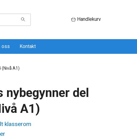
Handlekurv
 oss
Kontakt
 (Nivå A1)
 nybegynner del
Nivå A1)
alt klasserom
er