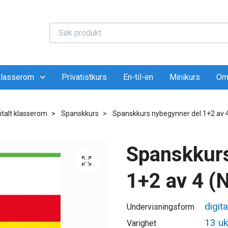
 klasserom
Privatistkurs
En-til-en
Minikurs
Om
italt klasserom
Spanskkurs
Spanskkurs nybegynner del 1+2 av 4
Spanskkurs
1+2 av 4 (
digit
Undervisningsform
13 uk
Varighet