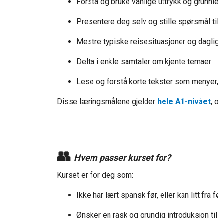
Forstå og bruke vanlige uttrykk og grunn
Presentere deg selv og stille spørsmål ti
Mestre typiske reisesituasjoner og dagl
Delta i enkle samtaler om kjente temaer
Lese og forstå korte tekster som menyer,
Disse læringsmålene gjelder
hele A1-nivået
, 
👥
Hvem passer kurset for?
Kurset er for deg som:
Ikke har lært spansk før, eller kan litt fra f
Ønsker en rask og grundig introduksjon til