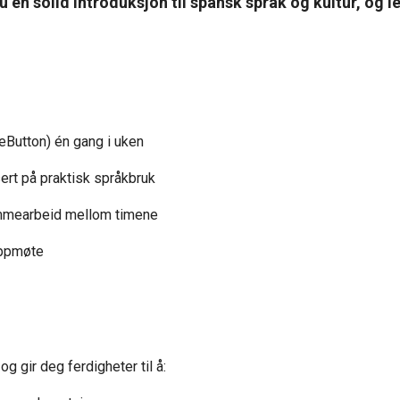
en solid introduksjon til spansk språk og kultur, og l
ueButton) én gang i uken
rt på praktisk språkbruk
emmearbeid mellom timene
oppmøte
g gir deg ferdigheter til å: