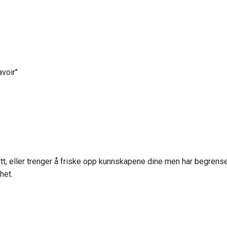
voir"
t, eller trenger å friske opp kunnskapene dine men har begrenset 
het.