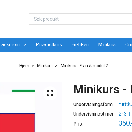
 klasserom
Privatistkurs
En-til-en
Minikurs
Om
Hjem
Minikurs
Minikurs - Fransk modul 2
Minikurs -
nettk
Undervisningsform
2-3 t
Undervisningstimer
350,
Pris: