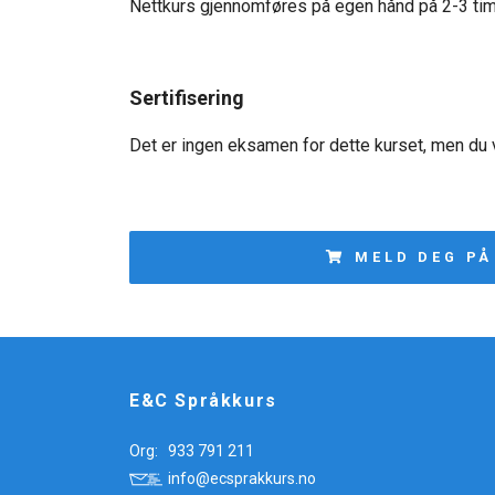
Nettkurs gjennomføres på egen hånd på 2-3 tim
Sertifisering
Det er ingen eksamen for dette kurset, men du 
MELD DEG PÅ
E&C Språkkurs
Org:
933 791 211
info@ecsprakkurs.no