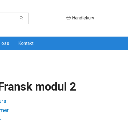
Handlekurv
 oss
Kontakt
 Fransk modul 2
urs
imer
-